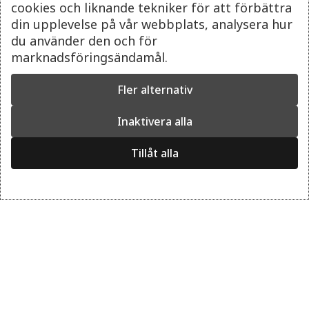
cookies och liknande tekniker för att förbättra
DJURGÅRDSSTRAND 15, 115 21 STOCKHOLM, SWEDEN
din upplevelse på vår webbplats, analysera hur
2 HOURS
du använder den och för
marknadsföringsändamål.
Guided Tours with Vikings
Fler alternativ
Ragnfrid’s Saga – An Unforgettable Viking Adventure
Inaktivera alla
Read more
Tillåt alla
From
KR199.00
BOOK NOW