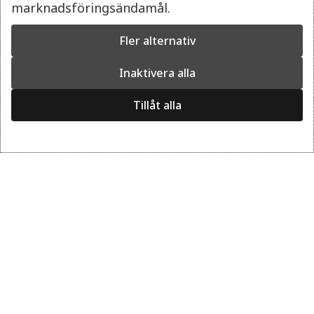
marknadsföringsändamål.
AVVIKANDE ÖPPETTIDER 2026
Fler alternativ
SPORTLOV (21 FEBRUARI-1 MARS)
Öppet 10-17 varje dag
Inaktivera alla
Tillåt alla
PÅSKLOV (3 APRIL-12 APRIL)
Öppet 10-17 varje dag
FÖRSTA MAJ
Öppet 10-17
KRISTI HIMMELSFÄRD 14 MAJ SAMT 15 MAJ
Öppet 10-17