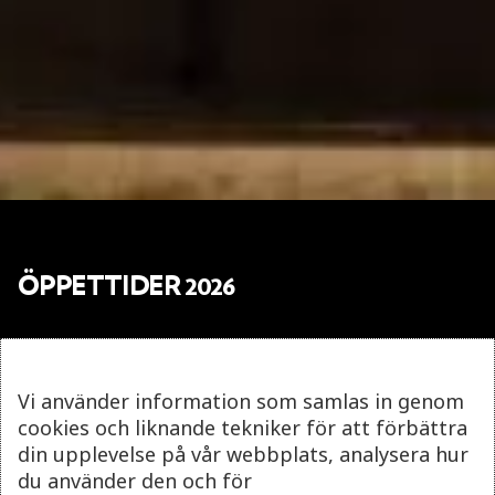
ÖPPETTIDER 2026
ORDINARIE ÖPPETTIDER
Vi använder information som samlas in genom
Vardagar 11-17
cookies och liknande tekniker för att förbättra
Helger 10-17
din upplevelse på vår webbplats, analysera hur
du använder den och för