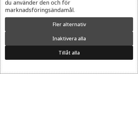
du använder den och för
marknadsföringsändamål.
KAN JAG TA MED MIN HUND IN PÅ THE
VIKING MUSEUM?
Fler alternativ
KAN JAG PARKERA MIN BIL I NÄRHETEN AV
Inaktivera alla
THE VIKING MUSEUM?
Tillåt alla
KAN VI HÄNGA AV OSS VÅRA
YTTERKLÄDER?
ÄR THE VIKING MUSEUM INOMHUS ELLER
UTOMHUS?
BETALNING/BILJETTER