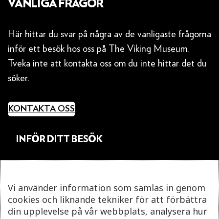
VANLIGA FRÅGOR
Här hittar du svar på några av de vanligaste frågorna
inför ett besök hos oss på The Viking Museum.
Tveka inte att kontakta oss om du inte hittar det du
söker.
KONTAKTA OSS
INFÖR DITT BESÖK
KAN JAG TA MED RESVÄSKA IN I MUSEET?
Vi använder information som samlas in genom
cookies och liknande tekniker för att förbättra
KAN JAG TA MED BARNVAGN IN I MUSEET?
din upplevelse på vår webbplats, analysera hur