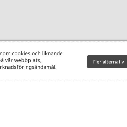
Acceptera samtycke för att visa detta
enom cookies och liknande
på vår webbplats,
Fler alternativ
Klicka för att tillåta Inbyggda videor
arknadsföringsändamål.