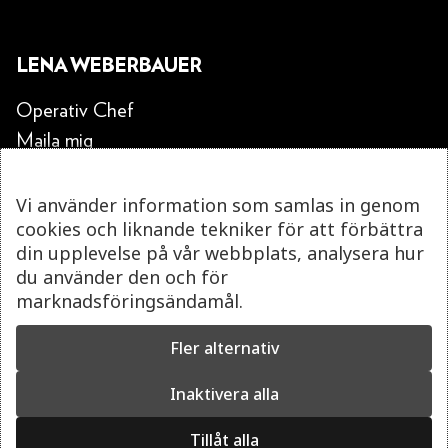
LENA WEBERBAUER
Operativ Chef
Maila mig
Vi använder information som samlas in genom
PATRIC GILLE
cookies och liknande tekniker för att förbättra
din upplevelse på vår webbplats, analysera hur
Teknisk Chef
du använder den och för
Maila mig
marknadsföringsändamål.
Fler alternativ
Inaktivera alla
ANGELIKA GAWELL
Tillåt alla