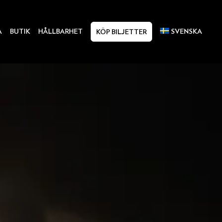
A
BUTIK
HÅLLBARHET
SVENSKA
KÖP BILJETTER