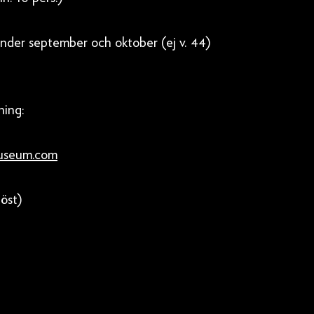
under september och oktober (ej v. 44)
ning:
useum.com
öst)