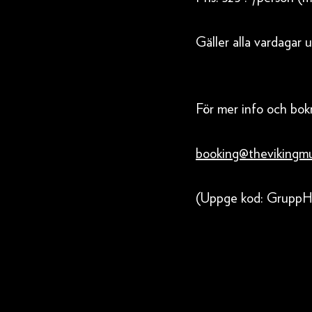
Gäller alla vardagar 
För mer info och bok
booking@thevikingm
(Uppge kod: GruppH